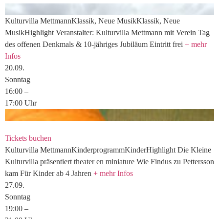
Kulturvilla
Mettmann
Klassik, Neue Musik
Klassik, Neue
Musik
Highlight
Veranstalter: Kulturvilla Mettmann mit Verein
Tag
des offenen Denkmals & 10-jähriges Jubiläum
Eintritt frei
+ mehr
Infos
20.
09.
Sonntag
16:00
–
17:00
Uhr
Tickets buchen
Kulturvilla
Mettmann
Kinderprogramm
Kinder
Highlight
Die Kleine
Kulturvilla präsentiert
theater en miniature
Wie Findus zu Pettersson
kam
Für Kinder ab 4 Jahren
+ mehr Infos
27.
09.
Sonntag
19:00
–