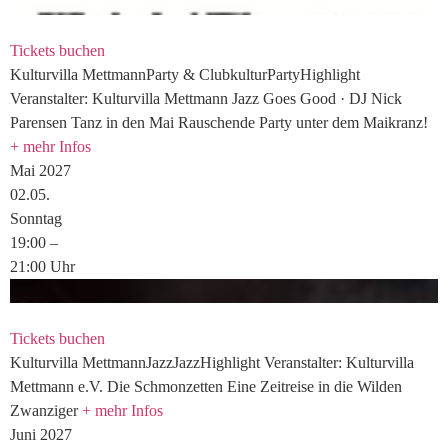
Tickets buchen
Kulturvilla
Mettmann
Party & Clubkultur
Party
Highlight
Veranstalter: Kulturvilla Mettmann
Jazz Goes Good · DJ Nick
Parensen
Tanz in den Mai
Rauschende Party unter dem Maikranz!
+ mehr Infos
Mai 2027
02.
05.
Sonntag
19:00
–
21:00
Uhr
Tickets buchen
Kulturvilla
Mettmann
Jazz
Jazz
Highlight
Veranstalter: Kulturvilla
Mettmann e.V.
Die Schmonzetten
Eine Zeitreise in die Wilden
Zwanziger
+ mehr Infos
Juni 2027