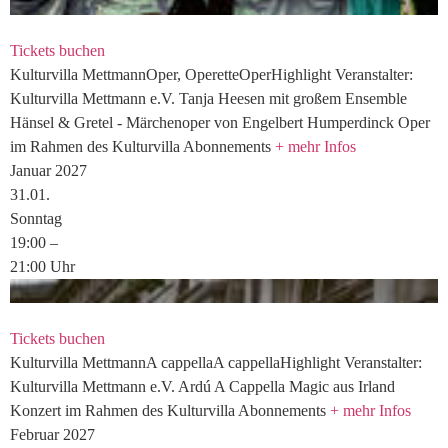
Tickets buchen
Kulturvilla
Mettmann
Oper, Operette
Oper
Highlight
Veranstalter:
Kulturvilla Mettmann e.V.
Tanja Heesen mit großem Ensemble
Hänsel & Gretel - Märchenoper von Engelbert Humperdinck
Oper
im Rahmen des Kulturvilla Abonnements
+ mehr Infos
Januar 2027
31.
01.
Sonntag
19:00
–
21:00
Uhr
Tickets buchen
Kulturvilla
Mettmann
A cappella
A cappella
Highlight
Veranstalter:
Kulturvilla Mettmann e.V.
Ardú
A Cappella Magic aus Irland
Konzert im Rahmen des Kulturvilla Abonnements
+ mehr Infos
Februar 2027