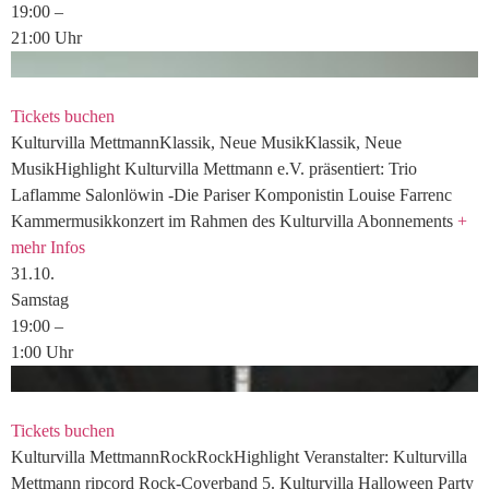
19:00
–
21:00
Uhr
Tickets buchen
Kulturvilla
Mettmann
Klassik, Neue Musik
Klassik, Neue
Musik
Highlight
Kulturvilla Mettmann e.V. präsentiert:
Trio
Laflamme
Salonlöwin -Die Pariser Komponistin Louise Farrenc
Kammermusikkonzert im Rahmen des Kulturvilla Abonnements
+
mehr Infos
31.
10.
Samstag
19:00
–
1:00
Uhr
Tickets buchen
Kulturvilla
Mettmann
Rock
Rock
Highlight
Veranstalter: Kulturvilla
Mettmann
ripcord Rock-Coverband
5. Kulturvilla Halloween Party