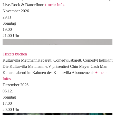
Live-Rock & Dancefloor
+ mehr Infos
November 2026
29.
11.
Sonntag
19:00
–
21:00
Uhr
Tickets buchen
Kulturvilla
Mettmann
Kabarett, Comedy
Kabarett, Comedy
Highlight
Die Kulturvilla Mettmann e.V präsentiert
Chin Meyer
Cash Man
Kabarettabend im Rahmen des Kulturvilla Abonnements
+ mehr
Infos
Dezember 2026
06.
12.
Sonntag
17:00
–
20:00
Uhr