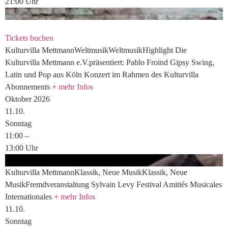
21:00
Uhr
Tickets buchen
Kulturvilla
Mettmann
Weltmusik
Weltmusik
Highlight
Die
Kulturvilla Mettmann e.V.präsentiert:
Pablo Froind
Gipsy Swing,
Latin und Pop aus Köln
Konzert im Rahmen des Kulturvilla
Abonnements
+ mehr Infos
Oktober 2026
11.
10.
Sonntag
11:00
–
13:00
Uhr
Kulturvilla
Mettmann
Klassik, Neue Musik
Klassik, Neue
Musik
Fremdveranstaltung
Sylvain Levy
Festival Amitiés Musicales
Internationales
+ mehr Infos
11.
10.
Sonntag